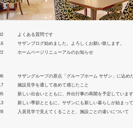
02
よくある質問です
16
サザンブログ始めました。よろしくお願い致します。
22
ホームページリニューアルのお知らせ
06
サザングループの原点「グループホーム サザン」に込め
17
施設見学を通して改めて感じたこと
05
新しい出会いとともに、外出行事の再開を予定していま
13
新しい季節とともに、サザンにも新しい暮らしが始まっ
28
入居見学で見えてくることと、施設ごとの違いについて