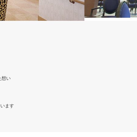
た想い
す
ています